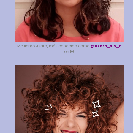
Me llamo Azara, más conocida como
@azara_sin_h
en IG.