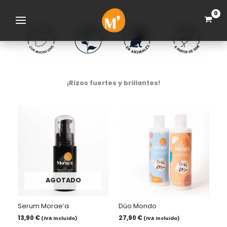
Ir
Saltar
Saltar
al
a
al
contenido
la
pie
navegación
de
principal
página
¡Rizos fuertes y brillantes!
AGOTADO
Serum Morae’a
Dúo Mondo
13,90
€
27,90
€
(IVA Incluido)
(IVA Incluido)