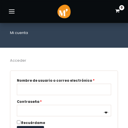
Ir
Saltar
Saltar
al
a
al
contenido
la
pie
navegación
de
principal
página
Mi cuenta
Acceder
Obligatorio
Nombre de usuario o correo electrónico
*
Obligatorio
Contraseña
*
Recuérdame