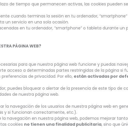
 plazo de tiempo que permanecen activas, las cookies pueden ser
te cuando terminas la sesión en tu ordenador, “smartphone” o
a un servicio en una sola ocasión.
enadas en tu ordenador, “smartphone” o tableta durante un p
UESTRA PÁGINA WEB?
cesarias para que nuestra página web funcione y puedas navegar
arte acceso a determinadas partes restringidas de la página si f
 preferencias de privacidad. Por ello,
están activadas por defe
or, puedes bloquear o alertar de la presencia de este tipo de co
idades de nuestra página web.
diar la navegación de los usuarios de nuestra página web en gen
ás y si funcionan correctamente, etc.).
bre la navegación en nuestra página web, podemos mejorar tant
estas cookies
no tienen una finalidad publicitaria
, sino que ú