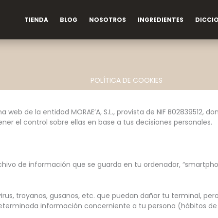
TIENDA
BLOG
NOSOTROS
INGREDIENTES
DICCI
POLÍTICA DE COOKIES
a web de la entidad MORAE’A, S.L., provista de NIF B02839512, do
er el control sobre ellas en base a tus decisiones personales.
chivo de información que se guarda en tu ordenador, “smartphon
virus, troyanos, gusanos, etc. que puedan dañar tu terminal, per
eterminada información concerniente a tu persona (hábitos de n