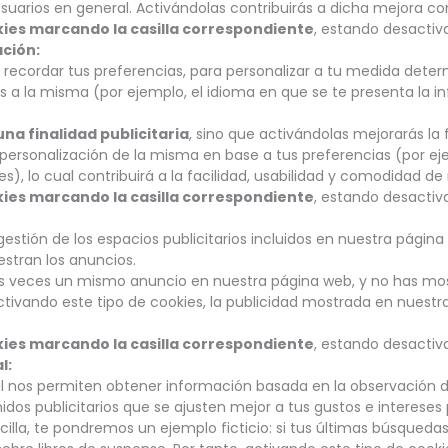
uarios en general. Activándolas contribuirás a dicha mejora co
kies marcando la casilla correspondiente
, estando desactiv
ación:
 recordar tus preferencias, para personalizar a tu medida dete
 a la misma (por ejemplo, el idioma en que se te presenta la 
una finalidad publicitaria
, sino que activándolas mejorarás la
personalización de la misma en base a tus preferencias (por ej
), lo cual contribuirá a la facilidad, usabilidad y comodidad d
kies marcando la casilla correspondiente
, estando desactiv
gestión de los espacios publicitarios incluidos en nuestra págin
stran los anuncios.
ias veces un mismo anuncio en nuestra página web, y no has most
ctivando este tipo de cookies, la publicidad mostrada en nuestr
kies marcando la casilla correspondiente
, estando desactiv
l:
l nos permiten obtener información basada en la observación 
idos publicitarios que se ajusten mejor a tus gustos e intereses
lla, te pondremos un ejemplo ficticio: si tus últimas búsquedas