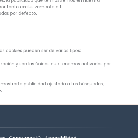
ies, la publicidad que te mostremos en nuestra
or tanto exclusivamente a ti.
adas por defecto.
 cookies pueden ser de varios tipos:
zación y son las únicas que tenemos activadas por
r mostrarte publicidad ajustada a tus búsquedas,
.
aña)
 pestaña)