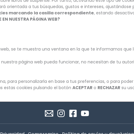
obre libros de suspense. Por tanto, activando este tipo de cook
rá orientada a tus búsquedas, gustos e intereses, ajustándose p
kies marcando la casilla correspondiente
, estando desactiv
E EN NUESTRA PÁGINA WEB?
eb, se te muestra una ventana en la que te informamos que las
uestra página web pueda funcionar, no necesitan de tu autori
ina, para personalizarla en base a tus preferencias, o para pode
as estas cookies pulsando el botón
ACEPTAR
o
RECHAZAR
su uso
(se abre en una nueva pestaña)
(se abre en una nueva pest
(se abre en una nueva