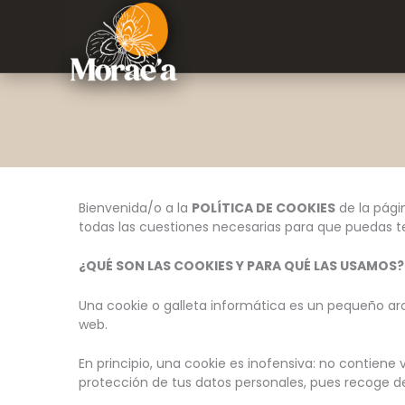
Ir
Saltar
Saltar
al
a
al
contenido
la
pie
navegación
de
principal
página
Bienvenida/o a la
POLÍTICA DE COOKIES
de la págin
todas las cuestiones necesarias para que puedas ten
¿QUÉ SON LAS COOKIES Y PARA QUÉ LAS USAMOS?
Una cookie o galleta informática es un pequeño ar
web.
En principio, una cookie es inofensiva: no contiene 
protección de tus datos personales, pues recoge d