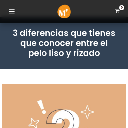
Ir
Saltar
Saltar
al
a
al
contenido
la
pie
navegación
de
principal
página
3 diferencias que tienes
que conocer entre el
pelo liso y rizado