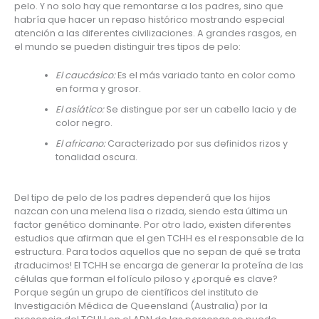
pelo. Y no solo hay que remontarse a los padres, sino que 
habría que hacer un repaso histórico mostrando especial 
atención a las diferentes civilizaciones. A grandes rasgos, en 
el mundo se pueden distinguir tres tipos de pelo:
El caucásico:
 Es el más variado tanto en color como 
en forma y grosor.
El asiático:
 Se distingue por ser un cabello lacio y de 
color negro.
El africano:
 Caracterizado por sus definidos rizos y 
tonalidad oscura.
Del tipo de pelo de los padres dependerá que los hijos 
nazcan con una melena lisa o rizada, siendo esta última un 
factor genético dominante. Por otro lado, existen diferentes 
estudios que afirman que el gen TCHH es el responsable de la 
estructura. Para todos aquellos que no sepan de qué se trata 
¡traducimos! El TCHH se encarga de generar la proteína de las 
células que forman el folículo piloso y ¿porqué es clave? 
Porque según un grupo de científicos del instituto de 
Investigación Médica de Queensland (Australia) por la 