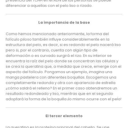
presencia del TCHH en el ADN de las personas se puede 
diferenciar a aquellas con el pelo liso o rizado.
La importancia de la base
Como hemos mencionado anteriormente, la forma del 
folículo piloso también influye considerablemente en la 
estructura del pelo, es decir, si es redondo el pelo nacerá liso 
pero si, por el contrario, cuenta con algún tipo de 
deformación o es curvado surgirá el rizo. En su interior se 
encuentra la raíz del pelo donde se concentran las células y 
se crea la queratina que, a medida que crece, emerge con el 
aspecto del folículo. Pongamos un ejemplo, imagina una 
manga pastelera con diferentes boquillas. Escogemos una 
completamente redonda y otra con apariencia de estrella 
¿cómo saldrá el relleno? En el primer caso obtendremos un 
resultado redondeado y liso, mientras que en el segundo 
adoptará la forma de la boquilla ¡lo mismo ocurre con el pelo!
El tercer elemento
La queratina
 es la proteína principal del cabello. Se une 