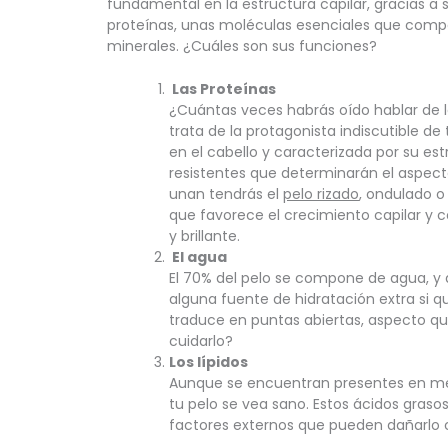
fundamental en la estructura capilar, gracias a
proteínas, unas moléculas esenciales que compar
minerales. ¿Cuáles son sus funciones?
 Las Proteínas
¿Cuántas veces habrás oído hablar de 
trata de la protagonista indiscutible de
en el cabello y caracterizada por su es
resistentes que determinarán el aspect
unan tendrás el 
pelo rizado
, ondulado o
que favorece el crecimiento capilar y c
y brillante.
 El agua 
El 70% del pelo se compone de agua, y al
alguna fuente de hidratación extra si qu
traduce en puntas abiertas, aspecto q
cuidarlo?
Los lípidos 
Aunque se encuentran presentes en me
tu pelo se vea sano. Estos ácidos grasos
factores externos que pueden dañarlo c