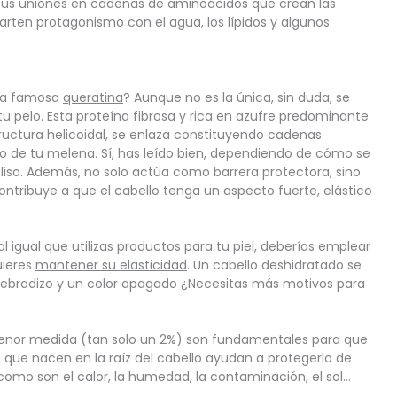
 sus uniones en cadenas de aminoácidos que crean las 
ten protagonismo con el agua, los lípidos y algunos 
la famosa 
queratina
? Aunque no es la única, sin duda, se 
 tu pelo. Esta proteína fibrosa y rica en azufre predominante 
tructura helicoidal, se enlaza constituyendo cadenas 
o de tu melena. Sí, has leído bien, dependiendo de cómo se 
 liso. Además, no solo actúa como barrera protectora, sino 
ontribuye a que el cabello tenga un aspecto fuerte, elástico 
 igual que utilizas productos para tu piel, deberías emplear 
ieres 
mantener su elasticidad
. Un cabello deshidratado se 
uebradizo y un color apagado ¿Necesitas más motivos para 
nor medida (tan solo un 2%) son fundamentales para que 
 que nacen en la raíz del cabello ayudan a protegerlo de 
omo son el calor, la humedad, la contaminación, el sol…