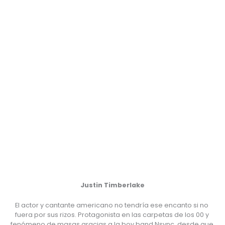
Justin Timberlake
El actor y cantante americano no tendría ese encanto si no 
fuera por sus rizos. Protagonista en las carpetas de los 00 y 
fenómeno de masas gracias a la boy band Nsync, desde que 