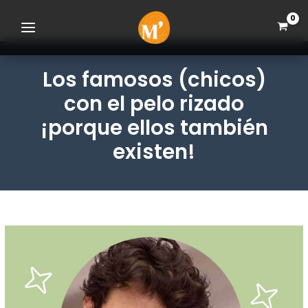
Ir
Saltar
Saltar
al
a
al
contenido
la
pie
navegación
de
principal
página
Los famosos (chicos)
con el pelo rizado
¡porque ellos también
existen!