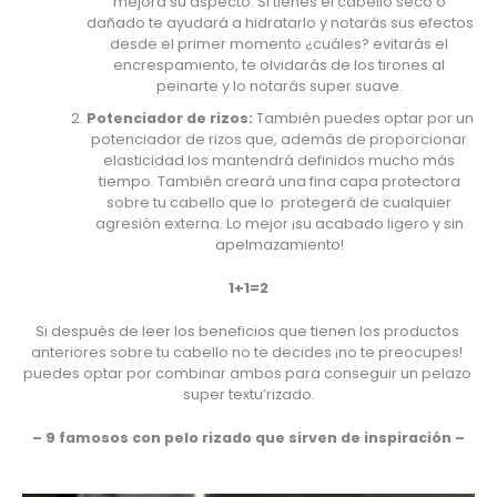
mejora su aspecto. Si tienes el cabello seco o 
dañado te ayudará a hidratarlo y notarás sus efectos 
desde el primer momento ¿cuáles? evitarás el 
encrespamiento, te olvidarás de los tirones al 
peinarte y lo notarás super suave. 
Potenciador de rizos:
 También puedes optar por un 
potenciador de rizos que, además de proporcionar 
elasticidad los mantendrá definidos mucho más 
tiempo. También creará una fina capa protectora 
sobre tu cabello que lo  protegerá de cualquier 
agresión externa. Lo mejor ¡su acabado ligero y sin 
apelmazamiento! 
1+1=2
Si después de leer los beneficios que tienen los productos 
anteriores sobre tu cabello no te decides ¡no te preocupes! 
puedes optar por combinar ambos para conseguir un pelazo 
super textu’rizado.
– 9 famosos con pelo rizado que sirven de inspiración –