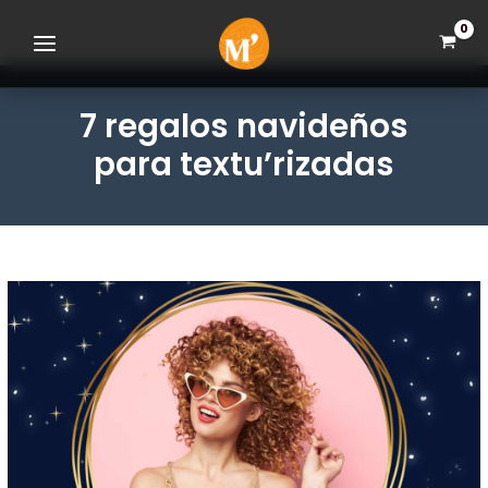
Ir
Saltar
Saltar
al
a
al
contenido
la
pie
navegación
de
principal
página
7 regalos navideños
para textu’rizadas