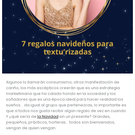
Algunos lo llamarán consumismo, otros manifestación de 
cariño, los más escépticos creerán que es una estrategia 
marketiniana que ha calado hondo en la sociedad y los 
soñadores que es una época ideal para hacer realidad los 
sueños… da igual al grupo que pertenezcas, lo importante es 
que a todos nos gusta recibir algún regalo de vez en cuando. 
Y ¿qué sería de 
la Navidad
 sin un presente? Grandes, 
pequeños, prácticos, horteras… todos son bienvenidos, 
vengan de quien vengan.